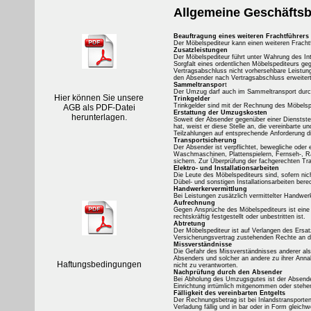
Allgemeine Geschäfts
Beauftragung eines weiteren Frachtführers
Der Möbelspediteur kann einen weiteren Fracht
Zusatzleistungen
Der Möbelspediteur führt unter Wahrung des In
Sorgfalt eines ordentlichen Möbelspediteurs ge
Vertragsabschluss nicht vorhersehbare Leistu
den Absender nach Vertragsabschluss erweitert
Sammeltranspor
t
Der Umzug darf auch im Sammeltransport durc
Hier können Sie unsere
Trinkgelder
Trinkgelder sind mit der Rechnung des Möbelsp
AGB als PDF-Datei
Erstattung der Umzugskosten
herunterlagen.
Soweit der Absender gegenüber einer Dienstst
hat, weist er diese Stelle an, die vereinbarte 
Teilzahlungen auf entsprechende Anforderung d
Transportsicherung
Der Absender ist verpflichtet, bewegliche oder 
Waschmaschinen, Plattenspielern, Fernseh-, Ra
sichern. Zur Überprüfung der fachgerechten Tran
Elektro- und Installationsarbeiten
Die Leute des Möbelspediteurs sind, sofern nich
Dübel- und sonstigen Installationsarbeiten berec
Handwerkervermittlung
Bei Leistungen zusätzlich vermittelter Handwerk
Aufrechnung
Gegen Ansprüche des Möbelspediteurs ist eine 
rechtskräftig festgestellt oder unbestritten ist.
Abtretung
Der Möbelspediteur ist auf Verlangen des Ersa
Versicherungsvertrag zustehenden Rechte an d
Missverständnisse
Die Gefahr des Missverständnisses anderer als 
Absenders und solcher an andere zu ihrer Anna
Haftungsbedingungen
nicht zu verantworten.
Nachprüfung durch den Absender
Bei Abholung des Umzugsgutes ist der Absender
Einrichtung irrtümlich mitgenommen oder stehe
Fälligkeit des vereinbarten Entgelts
Der Rechnungsbetrag ist bei Inlandstransporten
Verladung fällig und in bar oder in Form gleichw