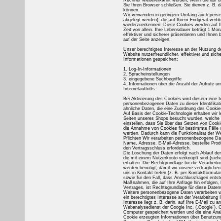
Rechner wiedererkannt werden, wenn Sie auf 
Sie Ihren Browser schließen. Sie dienen z. B.
können.
Wir verwenden in geringem Umfang auch persist
abgelegt werden), die auf Ihrem Endgerät verb
wiederzuerkennen. Diese Cookies werden auf Ih
Zeit von allein. Ihre Lebensdauer beträgt 1 Mo
effektiver und sicherer präsentieren und Ihnen 
auf der Seite anzeigen.
Unser berechtigtes Interesse an der Nutzung d
Website nutzerfreundlicher, effektiver und si
Informationen gespeichert:
1. Log-In-Informationen
2. Spracheinstellungen
3. eingegebene Suchbegriffe
4. Informationen über die Anzahl der Aufrufe 
Internetauftritts.
Bei Aktivierung des Cookies wird diesem eine 
personenbezogenen Daten zu dieser Identifika
ähnliche Daten, die eine Zuordnung des Cookie
Auf Basis der Cookie-Technologie erhalten wir 
Seiten unseres Shops besucht wurden, welche 
einstellen, dass Sie über das Setzen von Cooki
die Annahme von Cookies für bestimmte Fälle o
werden. Dadurch kann die Funktionalität der We
Pflichten Wir verarbeiten personenbezogene Date
Name, Adresse, E-Mail-Adresse, bestellte Prod
den Vertragsschluss erforderlich.
Die Löschung der Daten erfolgt nach Ablauf der
die mit einem Nutzerkonto verknüpft sind (siehe
erhalten. Die Rechtgrundlage für die Verarbeit
werden benötigt, damit wir unsere vertragliche
uns in Kontakt treten (z. B. per Kontaktformula
sowie für den Fall, dass Anschlussfragen entst
Maßnahmen, die auf Ihre Anfrage hin erfolgen,
Vertrages, ist Rechtsgrundlage für diese Daten
Weitere personenbezogene Daten verarbeiten wir nur, wenn Sie dazu einwilligen (Art. 6 Abs. 1 S. 1 a) DSGVO) oder wir ein berechtigtes Interesse an der Verarbeitung Ihrer Daten haben (Art. 6 Abs. 1 S. 1 f) DSGVO). Ein berechtigtes Interesse liegt z. B. darin, auf Ihre E-Mail zu antworten. Google Analytics Wir benutzen Google Analytics, einen Webanalysedienst der Google Inc. („Google“). Google Analytics verwendet sog. „Cookies“, Textdateien, die auf Ihrem Computer gespeichert werden und die eine Analyse der Benutzung der Website durch Sie ermöglichen. Die durch den Cookie erzeugten Informationen über Benutzung dieser Website durch die Seitenbesucher werden in der Regel an einen Server von Google in den USA übertragen und dort gespeichert. Hierin liegt auch unser berechtigtes Interesse gemäß Art 6 Abs. 1 S. 1 f) DSGVO. Google hat sich dem zwischen der Europäischen Union und den USA geschlossenen Privacy-Shield-Abkommen unterworfen und sich zertifiziert. Dadurch verpflichtet sich Google, die Standards und Vorschriften des europäischen Datenschutzrechts einzuhalten. Nähere Informationen können Sie dem nachfolgend verlinkten Eintrag entnehmen: https://www.privacyshield.gov/participant?id=a2zt000000001L5AAI&status=Active. Wir haben die IP-Anonymisierung auf dieser Website aktiviert (anonymizeIp). Dadurch wird Ihre IP-Adresse von Google jedoch innerhalb von Mitgliedstaaten der Europäischen Union oder in anderen Vertragsstaaten des Abkommens über den Europäischen Wirtschaftsraum zuvor gekürzt. Nur in Ausnahmefällen wird die volle IP-Adresse an einen Server von Google in den USA übertragen und dort gekürzt. In unserem Auftrag wird Google diese Informationen benutzen, um die Nutzung der Website durch Sie auszuwerten, um Reports über die Websiteaktivitäten zusammenzustellen und um weitere mit der Websitenutzung und der Internetnutzung verbundene Dienstleistungen uns gegenüber zu erbringen. Die im Rahmen von Google Analytics von Ihrem Browser übermittelte IP-Adresse wird nicht mit anderen Daten von Google zusammengeführt. Sie können die Speicherung der Cookies durch eine entsprechende Einstellung Ihrer Browser-Software verhindern; wir weisen Sie jedoch darauf hin, dass Sie in diesem Fall gegebenenfalls nicht sämtliche Funktionen dieser Website vollumfänglich werden nutzen können. Sie können darüber hinaus die Übertragung der durch das Cookie erzeugten und auf Ihre Nutzung der Website bezogenen Daten (inkl. Ihrer IP-Adresse) an Google sowie die Verarbeitung dieser Daten durch Google verhindern, indem Sie das unter dem folgenden Link verfügbare Browser-Plugin herunterladen und installieren: http://tools.google.com/dlpage/gaoptout?hl=de. Google Maps Wir nutzen mit unserer Webseite Google Maps zur Darstellung interaktiver Karten und zur Erstellung von Anfahrtsbeschreibungen. Google Maps ist ein Kartendienst von Google Inc., 1600 Amphitheatre Parkway, Mountain View, California 94043, USA („Google“). Durch die Nutzung von Google Maps können Informationen über die Benutzung dieser Webseite einschließlich Ihrer IP-Adresse und der im Rahmen der Routenplanerfunktion eingegebenen (Start-)Adresse an Google in den USA übertragen werden. Wenn Sie eine Webseite unseres Internetauftritts aufrufen, die Google Maps enthält, baut Ihr Browser eine direkte Verbindung mit den Servern von Google auf. Der Karteninhalt wird von Google direkt an Ihren Browser übermittelt und von diesem in die Webseite eingebunden. Wir haben keinen Einfluss auf den Umfang der auf diese Weise von Google erhobenen Daten. Nach unserer Kenntnis sind dies in der Regel folgende Daten: 1. IP-Adresse 2. Internetadresse oder URL der aufgerufenen Webseite 3. Datum und Uhrzeit des Besuchs auf der betreffenden Webseite 4. im Rahmen der Routenplanung eingegebene (Start-)Anschrift Auf die weitere Verarbeitung und Nutzung der Daten, insbesondere der Dauer der Speicherung der vorstehenden Daten durch Google haben wir keinen Einfluss und können daher hierfür keine Verantwor