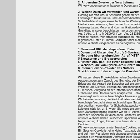
2. Allgemeine Zwecke der Verarbeitung
Wir verwenden personenbezogene Daten zum Z
3. Welche Daten wir verwenden und warum
Hosting Die von uns in Anspruch genommenen H
Leistungen: Infrastruktur- und Plattformdienst
Sicherheitsleistungen sowie technische Wartun
Hierbei verarbeiten wir, bzw. unser Hostinganb
Nutzungsdaten, Meta- und Kommunikationsdate
Grundlage unserer berechtigten Interessen an e
Art. 6 Abs. 1 S. 1 f) DSGVO i.V.m. Art. 28 DS
Website nutzen. Wir erfassen automatisch Infor
registrieren Daten zu Ihrem Computer oder Mobi
unsere Website (sogenannte Serverlogfiles). Zu
1.Name und URL der abgerufenen Datei
2.Datum und Uhrzeit des Abrufs 3.übertra
4.Meldung über erfolgreichen Abruf (HTTP
5.Browsertyp und Browserversion
6.Referer URL (d.h. die zuvor besuchte Seit
7.Websites, die vom System des Nutzers ü
8.Internet-Service-Provider des Nutzers
9.IP-Adresse und der anfragende Provider
Wir nutzen diese Protokolldaten ohne Zuordnung 
Auswertungen zum Zweck des Betriebs, der Sic
Erfassung der Anzahl der Besucher auf unserer
Website und Dienste, ebenso zu Abrechnungszw
zu messen. Aufgrund dieser Informationen könn
stellen und den Datenverkehr analysieren, Feh
Hierin liegt auch unser berechtigtes Interesse
Wir behalten uns vor, die Protokolldaten nacht
berechtigte Verdacht einer rechtswidrigen Nutz
den Logfiles, wenn dies für Sicherheitszwecke e
Leistung nötig ist, z. B. wenn Sie eines unse
nach Zahlungseingang löschen wir die IP-Adress
Adressen speichern wir auch dann, wenn wir d
unserer Website haben. Außerdem speichern wir
Registrierung, Login, Klicken von Links etc.).
Cookies
Wir verwenden sogenannte Session-Cookies, u
Ein Session-Cookie ist eine kleine Textdatei, d
und auf Ihrer Festplatte zwischengespeichert w
welcher sich verschiedene Anfragen Ihres Bro