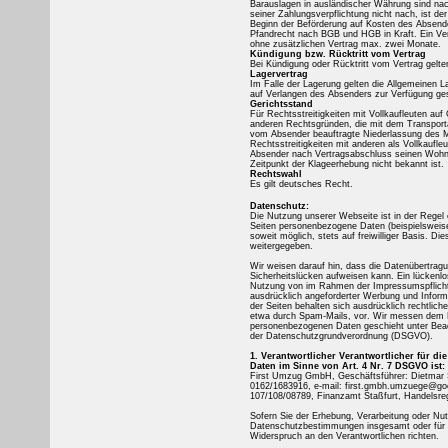
Barauslagen in ausländischer Währung sind n
seiner Zahlungsverpflichtung nicht nach, ist d
Beginn der Beförderung auf Kosten des Absender
Pfandrecht nach BGB und HGB in Kraft. Ein Ver
ohne zusätzlichen Vertrag max. zwei Monate.
Kündigung bzw. Rücktritt vom Vertrag
Bei Kündigung oder Rücktritt vom Vertrag gelt
Lagervertrag
Im Falle der Lagerung gelten die Allgemeinen
auf Verlangen des Absenders zur Verfügung gest
Gerichtsstand
Für Rechtsstreitigkeiten mit Vollkaufleuten au
anderen Rechtsgründen, die mit dem Transporta
vom Absender beauftragte Niederlassung des Mö
Rechtsstreitigkeiten mit anderen als Vollkaufleu
Absender nach Vertragsabschluss seinen Wohnsi
Zeitpunkt der Klageerhebung nicht bekannt ist.
Rechtswahl
Es gilt deutsches Recht.
Datenschutz:
Die Nutzung unserer Webseite ist in der Rege
Seiten personenbezogene Daten (beispielsweise
soweit möglich, stets auf freiwilliger Basis. 
weitergegeben.
Wir weisen darauf hin, dass die Datenübertragu
Sicherheitslücken aufweisen kann. Ein lückenlos
Nutzung von im Rahmen der Impressumspflicht v
ausdrücklich angeforderter Werbung und Informa
der Seiten behalten sich ausdrücklich rechtlic
etwa durch Spam-Mails, vor. Wir messen dem D
personenbezogenen Daten geschieht unter Beach
der Datenschutzgrundverordnung (DSGVO).
1. Verantwortlicher Verantwortlicher für 
Daten im Sinne von Art. 4 Nr. 7 DSGVO ist:
First Umzug GmbH, Geschäftsführer: Dietmar S
0162/1683916, e-mail: first.gmbh.umzuege@g
107/108/08789, Finanzamt Staßfurt, Handelsreg
Sofern Sie der Erhebung, Verarbeitung oder N
Datenschutzbestimmungen insgesamt oder für 
Widerspruch an den Verantwortlichen richten.